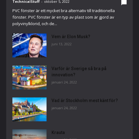
TechnicalStuff
-
oktober 5, 2022
0
PVC fönster är ett mycket bra alternativ till traditionella
fönster. PVC fönster är en typ av plast som är gjord av
polyvinylklorid, och de...
Vem är Elon Musk?
juni 13, 2022
Varför är Sverige så bra på
innovation?
januari 24, 2022
Vad är Stockholm mest känt för?
januari 24, 2022
Krauta