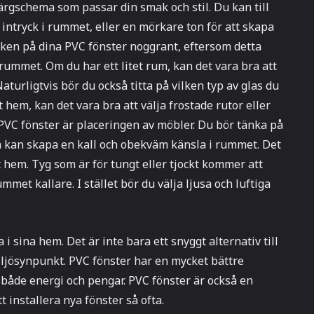
färgschema som passar din smak och stil. Du kan till
t intryck i rummet, eller en mörkare ton för att skapa
rleken på dina PVC fönster noggrant, eftersom detta
rummet. Om du har ett litet rum, kan det vara bra att
 Naturligtvis bör du också titta på vilken typ av glas du
tt hem, kan det vara bra att välja frostade rutor eller
PVC fönster är placeringen av möbler. Du bör tänka på
ta kan skapa en kall och obekväm känsla i rummet. Det
itt hem. Tyg som är för tungt eller tjockt kommer att
met kallare. I stället bör du välja ljusa och luftiga
a i sina hem. Det är inte bara ett snyggt alternativ till
iljösynpunkt. PVC fönster har en mycket bättre
a både energi och pengar. PVC fönster är också en
t installera nya fönster så ofta.