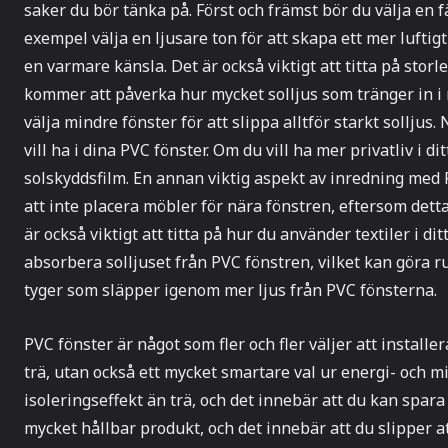
saker du bör tänka på. Först och främst bör du välja en 
exempel välja en ljusare ton för att skapa ett mer luftig
en varmare känsla. Det är också viktigt att titta på sto
kommer att påverka hur mycket solljus som tränger in i 
välja mindre fönster för att slippa alltför starkt solljus.
vill ha i dina PVC fönster. Om du vill ha mer privatliv i di
solskyddsfilm. En annan viktig aspekt av inredning med 
att inte placera möbler för nära fönstren, eftersom det
är också viktigt att titta på hur du använder textiler i d
absorbera solljuset från PVC fönstren, vilket kan göra rum
tyger som släpper igenom mer ljus från PVC fönsterna.
PVC fönster är något som fler och fler väljer att installer
trä, utan också ett mycket smartare val ur energi- och m
isoleringseffekt än trä, och det innebär att du kan spar
mycket hållbar produkt, och det innebär att du slipper at